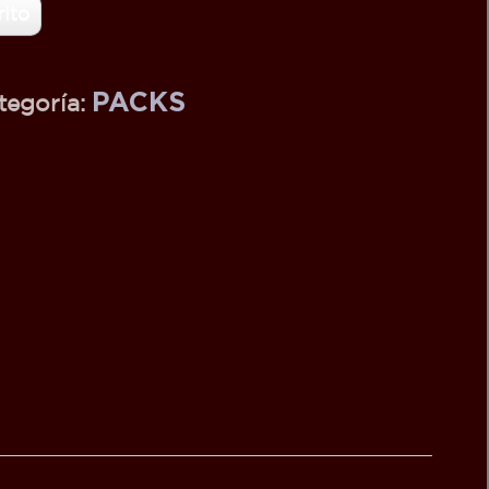
rito
tegoría:
PACKS