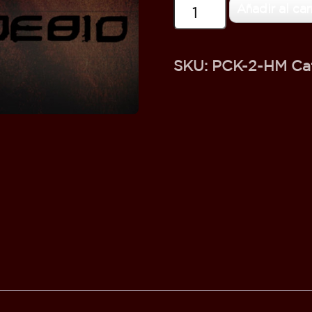
PACK
Añadir al car
“MOEBIO
+
CAMISETA”
cantidad
SKU:
PCK-2-HM
Ca