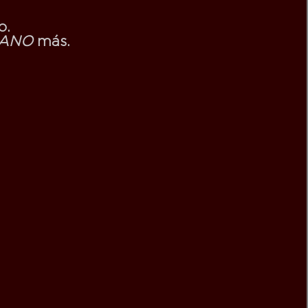
o.
IANO
más.